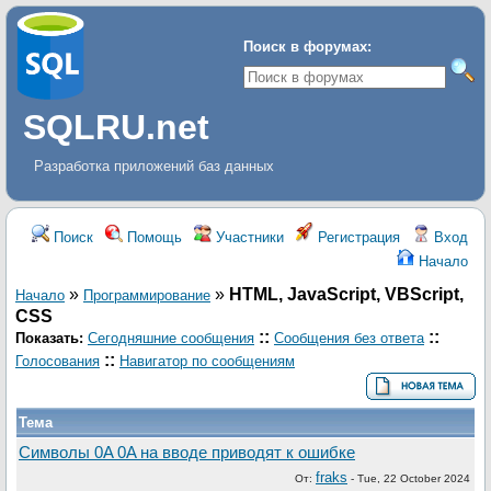
Поиск в форумах:
SQLRU.net
Разработка приложений баз данных
Поиск
Помощь
Участники
Регистрация
Вход
Начало
»
»
HTML, JavaScript, VBScript,
Начало
Программирование
CSS
::
::
Показать:
Сегодняшние сообщения
Сообщения без ответа
::
Голосования
Навигатор по сообщениям
Тема
Символы 0A 0A на вводе приводят к ошибке
fraks
От:
-
Tue, 22 October 2024