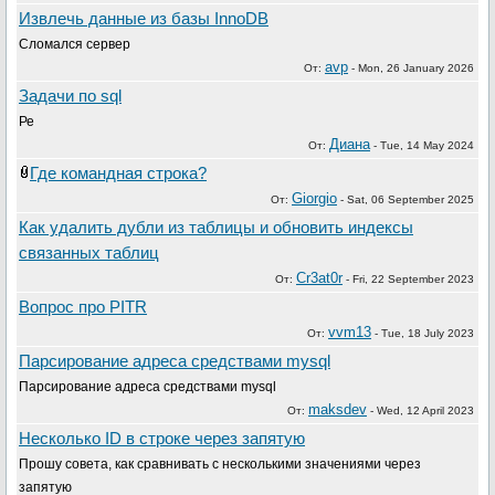
Извлечь данные из базы InnoDB
Сломался сервер
avp
От:
-
Mon, 26 January 2026
Задачи по sql
Ре
Диана
От:
-
Tue, 14 May 2024
Где командная строка?
Giorgio
От:
-
Sat, 06 September 2025
Как удалить дубли из таблицы и обновить индексы
связанных таблиц
Cr3at0r
От:
-
Fri, 22 September 2023
Вопрос про PITR
vvm13
От:
-
Tue, 18 July 2023
Парсирование адреса средствами mysql
Парсирование адреса средствами mysql
maksdev
От:
-
Wed, 12 April 2023
Несколько ID в строке через запятую
Прошу совета, как сравнивать с несколькими значениями через
запятую