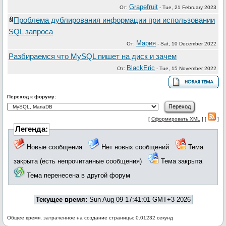
Grapefruit
От:
-
Tue, 21 February 2023
Проблема дублирования информации при использовании
SQL запроса
Мария
От:
-
Sat, 10 December 2022
Разбираемся что MySQL пишет на диск и зачем
BlackEric
От:
-
Tue, 15 November 2022
Переход к форуму:
[
Сформировать XML
] [
]
Легенда:
Новые сообщения
Нет новых сообщений
Тема
закрыта (есть непрочитанные сообщения)
Тема закрыта
Тема перенесена в другой форум
Текущее время:
Sun Aug 09 17:41:01 GMT+3 2026
Общее время, затраченное на создание страницы: 0.01232 секунд