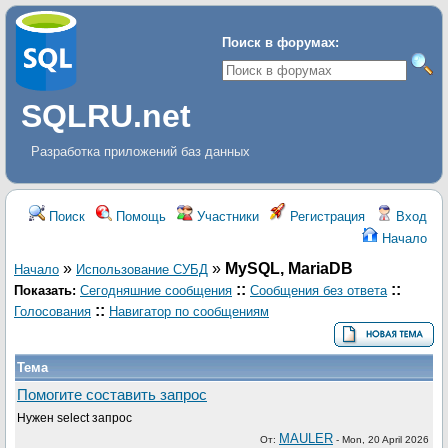
Поиск в форумах:
SQLRU.net
Разработка приложений баз данных
Поиск
Помощь
Участники
Регистрация
Вход
Начало
»
»
MySQL, MariaDB
Начало
Использование СУБД
::
::
Показать:
Сегодняшние сообщения
Сообщения без ответа
::
Голосования
Навигатор по сообщениям
Тема
Помогите составить запрос
Нужен select запрос
MAULER
От:
-
Mon, 20 April 2026