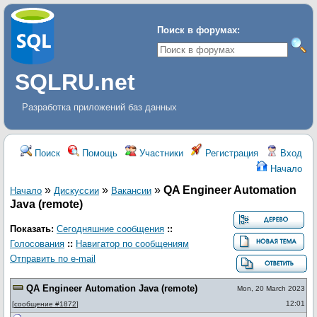
Поиск в форумах:
SQLRU.net
Разработка приложений баз данных
Поиск
Помощь
Участники
Регистрация
Вход
Начало
»
»
»
QA Engineer Automation
Начало
Дискуcсии
Вакансии
Java (remote)
Показать:
Сегодняшние сообщения
::
Голосования
::
Навигатор по сообщениям
Отправить по e-mail
QA Engineer Automation Java (remote)
Mon, 20 March 2023
12:01
[
сообщение #1872
]