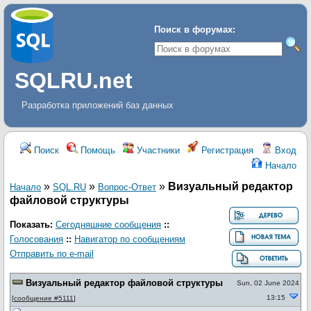
Поиск в форумах:
SQLRU.net
Разработка приложений баз данных
Поиск
Помощь
Участники
Регистрация
Вход
Начало
»
»
»
Визуальный редактор
Начало
SQL.RU
Вопрос-Ответ
файловой структуры
Показать:
Сегодняшние сообщения
::
Голосования
::
Навигатор по сообщениям
Отправить по e-mail
Визуальный редактор файловой структуры
Sun, 02 June 2024
13:15
[
сообщение #5111
]