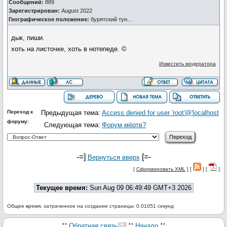
Сообщений:
889
Зарегистрирован:
August 2022
Географическое положение:
бурятский тун...
дык, пиши.
хоть на листочке, хоть в нотепеде. ©
Известить модератора
Переход к
Предыдущая тема:
Access denied for user 'root'@'localhost
форуму:
Следующая тема:
Форум мёртв?
-=]
[=-
Вернуться вверх
[
Сформировать XML
] [
] [
]
Текущее время:
Sun Aug 09 06:49:49 GMT+3 2026
Общее время, затраченное на создание страницы: 0.01051 секунд
.::
::
::.
Обратная связь
Начало