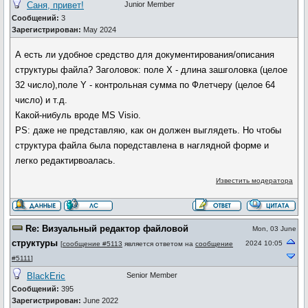
Саня, привет!
Junior Member
Сообщений:
3
Зарегистрирован:
May 2024
А есть ли удобное средство для документирования/описания
структуры файла? Заголовок: поле Х - длина зашголовка (целое
32 число),поле Y - контрольная сумма по Флетчеру (целое 64
число) и т.д.
Какой-нибуль вроде MS Visio.
PS: даже не представляю, как он должен выглядеть. Но чтобы
структура файла была поредставлена в наглядной форме и
легко редактирвоалась.
Известить модератора
Re: Визуальный редактор файловой
Mon, 03 June
структуры
2024 10:05
[
сообщение #5113
является ответом на
сообщение
#5111
]
BlackEric
Senior Member
Сообщений:
395
Зарегистрирован:
June 2022