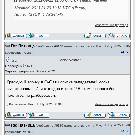
eported: 2012-09-12 11:36 UTC by Thiago Macieira
Modified: 2013-01-29 11:18 UTC (History)
Status: CLOSED WONTFIX
Известить модератора
Re: Пятница
Thu, 31 July 2025 00:05
[
сообщение #6188
является ответом на
сообщение #6187
]
SD
Senior Member
Сообщений:
471
Зарегистрирован:
August 2022
Красную Шапочку и СуСи из списка обладателей моска
вычёркиваем... Или это одно и то же? В этом зоопарке без
поллитры не разберёшься.
[Обновления: Thu, 31 July 2025 00:06]
Известить модератора
Re: Пятница
Thu, 31 July 2025 16:49
[
сообщение #6189
является ответом на
сообщение #6188
]