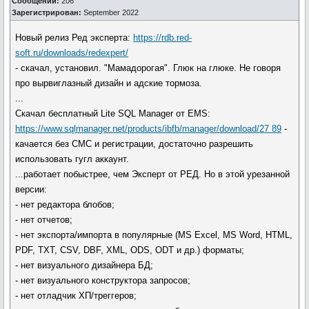
Сообщений:
206
Зарегистрирован:
September 2022
Новый релиз Ред эксперта:
https://rdb.red-
soft.ru/downloads/redexpert/
- скачал, установил. "Мамадорогая". Глюк на глюке. Не говоря
про вырвиглазный дизайн и адские тормоза.
...
Скачал бесплатный Lite SQL Manager от EMS:
https://www.sqlmanager.net/products/ibfb/manager/download/27 89
-
качается без СМС и регистрации, достаточно разрешить
использовать гугл аккаунт.
...работает побыстрее, чем Эксперт от РЕД. Но в этой урезанной
версии:
- нет редактора блобов;
- нет отчетов;
- нет экспорта/импорта в популярные (MS Excel, MS Word, HTML,
PDF, TXT, CSV, DBF, XML, ODS, ODT и др.) форматы;
- нет визуального дизайнера БД;
- нет визуального конструктора запросов;
- нет отладчик ХП/треггеров;