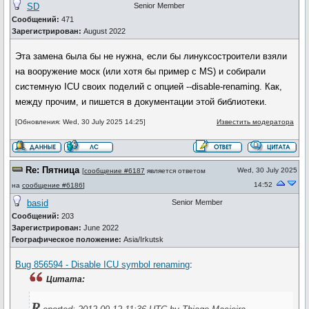
SD
Senior Member
Сообщений:
471
Зарегистрирован:
August 2022
Эта замена была бы не нужна, если бы линуксостроители взяли
на вооружение моск (или хотя бы пример с MS) и собирали
системную ICU своих поделий с опцией --disable-renaming. Как,
между прочим, и пишется в документации этой библиотеки.
[Обновления: Wed, 30 July 2025 14:25]
Известить модератора
Re: Пятница
Wed, 30 July 2025
[
сообщение #6187
является ответом
14:52
на
сообщение #6186
]
basid
Senior Member
Сообщений:
203
Зарегистрирован:
June 2022
Географическое положение:
Asia/Irkutsk
Bug 856594 - Disable ICU symbol renaming
:
Цитата:
R