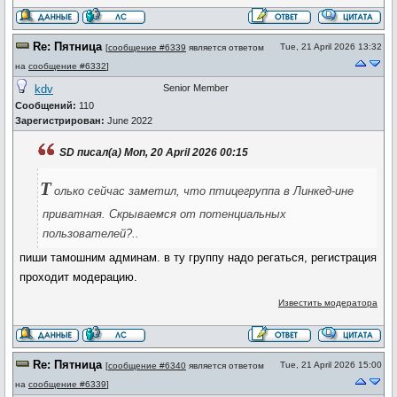
Re: Пятница
Tue, 21 April 2026 13:32
[
сообщение #6339
является ответом
на
сообщение #6332
]
kdv
Senior Member
Сообщений:
110
Зарегистрирован:
June 2022
SD писал(а) Mon, 20 April 2026 00:15
Т
олько сейчас заметил, что птицегруппа в Линкед-ине
приватная. Скрываемся от потенциальных
пользователей?..
пиши тамошним админам. в ту группу надо регаться, регистрация
проходит модерацию.
Известить модератора
Re: Пятница
Tue, 21 April 2026 15:00
[
сообщение #6340
является ответом
на
сообщение #6339
]