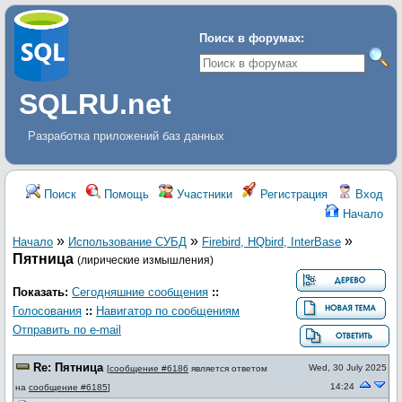
Поиск в форумах:
SQLRU.net
Разработка приложений баз данных
Поиск
Помощь
Участники
Регистрация
Вход
Начало
»
»
»
Начало
Использование СУБД
Firebird, HQbird, InterBase
Пятница
(лирические измышления)
Показать:
Сегодняшние сообщения
::
Голосования
::
Навигатор по сообщениям
Отправить по e-mail
Re: Пятница
Wed, 30 July 2025
[
сообщение #6186
является ответом
14:24
на
сообщение #6185
]