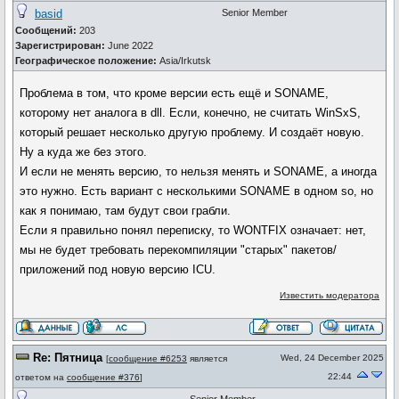
basid
Senior Member
Сообщений:
203
Зарегистрирован:
June 2022
Географическое положение:
Asia/Irkutsk
Проблема в том, что кроме версии есть ещё и SONAME,
которому нет аналога в dll. Если, конечно, не считать WinSxS,
который решает несколько другую проблему. И создаёт новую.
Ну а куда же без этого.
И если не менять версию, то нельзя менять и SONAME, а иногда
это нужно. Есть вариант с несколькими SONAME в одном so, но
как я понимаю, там будут свои грабли.
Если я правильно понял переписку, то WONTFIX означает: нет,
мы не будет требовать перекомпиляции "старых" пакетов/
приложений под новую версию ICU.
Известить модератора
Re: Пятница
Wed, 24 December 2025
[
сообщение #6253
является
22:44
ответом на
сообщение #376
]