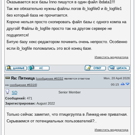
Оказывается все базы Inno пишутся в один файл ibdata1!!!
Так же обязательно нужны файлы логов ib_logfile0 и ib_logfile1
без который база не прочитается.
Короче нельзя просто скопировать файл базы с одного компа на
другой! Файлы ib_logfile просто так на другом сервере не
подцепятся!
Битую базу хекс-редактором починить очень непросто. Особенно
если ib_logfile поломались это всё конец базе.
Известить модератора
Re: Пятница
Mon, 20 April 2026
[
сообщение #6332
является ответом
00:15
на
сообщение #6316
]
SD
Senior Member
Сообщений:
471
Зарегистрирован:
August 2022
Только сейчас заметил, что птицегруппа в Линкед-ине приватная.
Скрываемся от потенциальных пользователей?..
Известить модератора