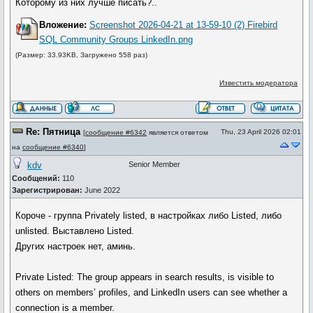
Которому из них лучше писать?..
Вложение:
Screenshot 2026-04-21 at 13-59-10 (2) Firebird
SQL Community Groups LinkedIn.png
(Размер: 33.93KB, Загружено 558 раз)
Известить модератора
Re: Пятница
Thu, 23 April 2026 02:01
[
сообщение #6342
является ответом
на
сообщение #6340
]
kdv
Senior Member
Сообщений:
110
Зарегистрирован:
June 2022
Короче - группа Privately listed, в настройках либо Listed, либо
unlisted. Выставлено Listed.
Других настроек нет, аминь.
Private Listed: The group appears in search results, is visible to
others on members’ profiles, and LinkedIn users can see whether a
connection is a member.