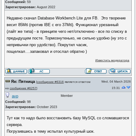
Сообщений:
59
Зарегистрирован:
August 2022
Недавно скачал Database Workbench Lite для FB. Это творение
весит 85Мб (против IBE с его 37Мб). Функционал урезанный
(лайт же типа) - в принципе чего нет/отключено - все по списку в
предыдущем посте. Тормознутенько, не сильно удобно (ну это с
непривычки про удобство). Покрутил часик,
пощелкал....запаковал и отослал обратно )
Известить модератора
Re: Пятница
Wed, 04 March 2026
[
сообщение #6316
является ответом
15:31
на
сообщение #6257
]
avp
Member
Сообщений:
98
Зарегистрирован:
October 2023
Тут как то надо было восстановить базу MySQL со сломавшегося
сервера.
Погрузившись в тему испытал культурный шок.