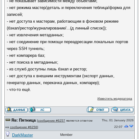
- не показывает зависимости между объектами;
- нет режима мастер/деталь и переключения теблица/форма для
записей;
- нет доступа к мастерам, работающим в фоновом режиме
(бэкап/рестор/журналирование/...(д линный список));
- нет извлечения метаданных;
- нет соединение при помощи переадресации локальных портов
через SSH туннель;
- нет компарера баз;
- нет поиска в метаданных;
- из служб доступны лишь бэкап и рестор;
- нет доступа к внешним инструментам (экспорт данных,
генератор данных, перекачка данных, компарер);
- что-то ещё.
Известить модератора
Re: Пятница
Thu, 01 January 2026
[
сообщение #6257
является ответом
22:07
на
сообщение #6256
]
DarkMaster
Member