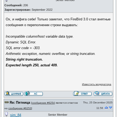
Senior Member
Сообщений:
206
Зарегистрирован:
September 2022
Ох, и нифига себе! Только заметил, что FireBird 3.0 стал внятные
сообщения о переполнении строки выдавать:
Incompatible column/host variable data type.
Dynamic SQL Error.
SQL error code = -303.
Arithmetic exception, numeric overflow, or string truncation.
String right truncation.
Expected length 250, actual 409.
Известить модератора
Re: Пятница
Thu, 25 December 2025
[
сообщение #6254
является ответом
11:56
на
сообщение #6253
]
sim_84
Senior Member