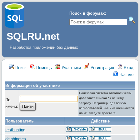
Поиск в форумах:
SQLRU.net
Разработка приложений баз данных
Поиск
Помощь
Участники
Регистрация
Вход
Начало
Информация об участнике
Поисковая система автоматически
добавляет символ * к вашему
По
запросу. Например, для поиска
имени:
пользователей, чье имя начинается
на 'a', введите просто 'a'
Пользователь
Действие
testhunting
delphinotes