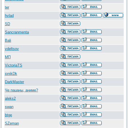
ter
hvlad
SD
Sancranmenta
Bali
vdeltsov
МП
VictoriaTS
jonikDk
DarkMaster
Че пацаны, аниме?
aleks2
swan
btge
SZeman