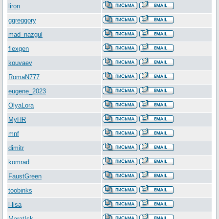
liron
ggreggory
mad_nazgul
flexgen
kouvaev
RomaN777
eugene_2023
OlyaLora
MyHR
mnf
dimitr
komrad
FaustGreen
toobinks
l-lisa
MaratIsk