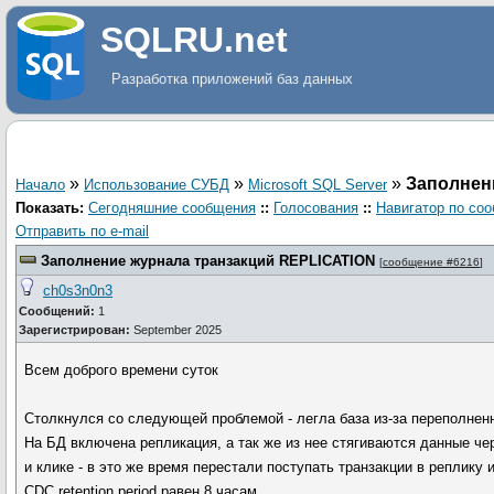
SQLRU.net
Разработка приложений баз данных
»
»
»
Заполнен
Начало
Использование СУБД
Microsoft SQL Server
Показать:
Сегодняшние сообщения
::
Голосования
::
Навигатор по со
Отправить по e-mail
Заполнение журнала транзакций REPLICATION
[
сообщение #6216
]
ch0s3n0n3
Сообщений:
1
Зарегистрирован:
September 2025
Всем доброго времени суток
Столкнулся со следующей проблемой - легла база из-за переполнен
На БД включена репликация, а так же из нее стягиваются данные че
и клике - в это же время перестали поступать транзакции в реплику 
CDC retention period равен 8 часам