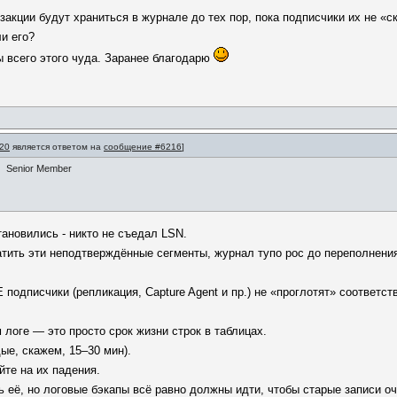
закции будут храниться в журнале до тех пор, пока подписчики их не «
и его?
 всего этого чуда. Заранее благодарю
20
является ответом на
сообщение #6216
]
Senior Member
тановились - никто не съедал LSN.
катить эти неподтверждённые сегменты, журнал тупо рос до переполнени
Е подписчики (репликация, Capture Agent и пр.) не «проглотят» соответ
 логе — это просто срок жизни строк в таблицах.
ые, скажем, 15–30 мин).
йте на их падения.
 её, но логовые бэкапы всё равно должны идти, чтобы старые записи о