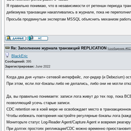
Я правильно понимаю, что в независимости от ретеншн периода тран
дебезиума транзакции накапливались в журнале, пока не переполнил
Просьба продвинутым экспертам MSSQL объяснить механизм работы
Re: Заполнение журнала транзакций REPLICATION
[
сообщение #62
BlackEric
Сообщений:
395
Зарегистрирован:
June 2022
Когда два дня «упал» сетевой интерфейс, лог-ридер (и Debezium) ос
При этом, если лог-бэкапы либо не делались, либо они не могли от
Да, вы правильно понимаете: записи лога живут до тех пор, пока ВС
позволяющий усечь старые записи.
CDC retention ни в коей мере не освобождает место в транзакционном
Чтобы избежать повторения настройте регулярные бэкапы лога (кажд
Мониторьте статус Log-Reader Agent/Capture Agent и вовремя реагиру
При долгих простоях репликации/CDC можно временно приостановить