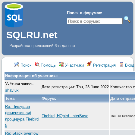
Поиск в форумах:
SQLRU.net
Разработка приложений баз данных
Поиск
Помощь
Участники
Регистрация
Вход
Информация об участнике
Учётная запись:
Дата регистрации: Thu, 23 June 2022
Количество 
shavluk
Тема
Форум:
Дата отправ
Re: Пишущая
(изменяющая)
Firebird, HQbird, InterBase
Thu, 18 Decembe
процедура Firebird
5
Re: Stack overflow