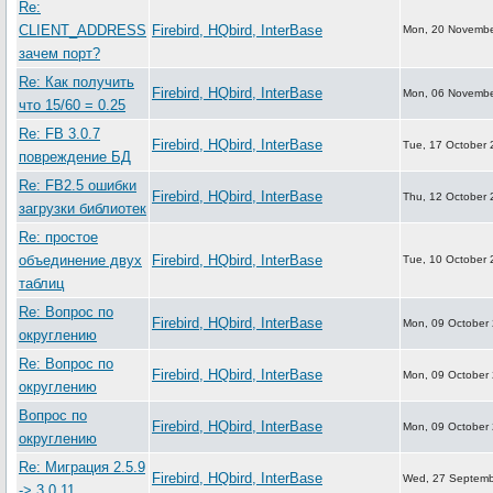
Re:
CLIENT_ADDRESS
Firebird, HQbird, InterBase
Mon, 20 Novembe
зачем порт?
Re: Как получить
Firebird, HQbird, InterBase
Mon, 06 Novembe
что 15/60 = 0.25
Re: FB 3.0.7
Firebird, HQbird, InterBase
Tue, 17 October 
повреждение БД
Re: FB2.5 ошибки
Firebird, HQbird, InterBase
Thu, 12 October 
загрузки библиотек
Re: простое
объединение двух
Firebird, HQbird, InterBase
Tue, 10 October 
таблиц
Re: Вопрос по
Firebird, HQbird, InterBase
Mon, 09 October
округлению
Re: Вопрос по
Firebird, HQbird, InterBase
Mon, 09 October
округлению
Вопрос по
Firebird, HQbird, InterBase
Mon, 09 October
округлению
Re: Миграция 2.5.9
Firebird, HQbird, InterBase
Wed, 27 Septemb
-> 3.0.11