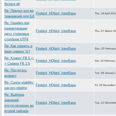
fbclient.dll
Re: Предел кол-ва
Firebird, HQbird, InterBase
Thu, 18 April 202
транзакций для БД
Re: Ошибка при
конкантинации
Firebird, HQbird, InterBase
Thu, 07 March 2
двух строковых
столбцов UTF8
Re: Как хранить в
Firebird, HQbird, InterBase
Sun, 25 February
базе символ %?
Re: Клиент FB 5 <-
Firebird, HQbird, InterBase
Sat, 10 February
> Сервер FB 2.5
Re: Посчитать
Firebird, HQbird, InterBase
Tue, 09 January 
возраст
Re: Cursor stability.
Firebird, HQbird, InterBase
Fri, 29 December
как его обойти
Re: Выборка
значений
Firebird, HQbird, InterBase
Tue, 12 Decembe
отсутствующих во
второй таблице