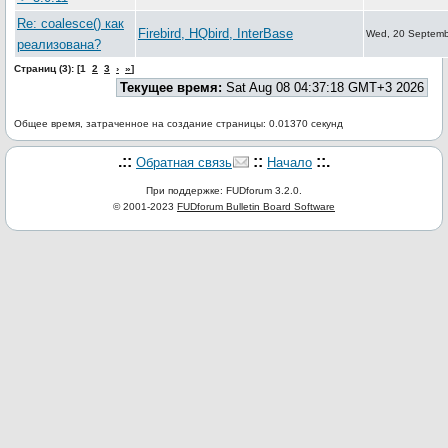
Re: coalesce() как
Firebird, HQbird, InterBase
Wed, 20 Septemb
реализована?
Страниц (3): [1
2
3
›
»
]
Текущее время:
Sat Aug 08 04:37:18 GMT+3 2026
Общее время, затраченное на создание страницы: 0.01370 секунд
.::
::
::.
Обратная связь
Начало
При поддержке: FUDforum 3.2.0.
© 2001-2023
FUDforum Bulletin Board Software