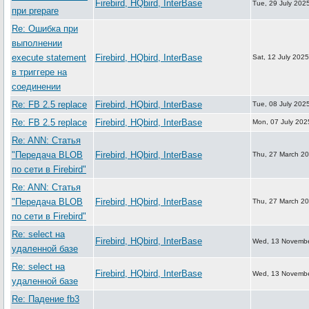
Firebird, HQbird, InterBase
Tue, 29 July 202
при prepare
Re: Ошибка при
выполнении
execute statement
Firebird, HQbird, InterBase
Sat, 12 July 202
в триггере на
соединении
Re: FB 2.5 replace
Firebird, HQbird, InterBase
Tue, 08 July 202
Re: FB 2.5 replace
Firebird, HQbird, InterBase
Mon, 07 July 202
Re: ANN: Статья
"Передача BLOB
Firebird, HQbird, InterBase
Thu, 27 March 2
по сети в Firebird"
Re: ANN: Статья
"Передача BLOB
Firebird, HQbird, InterBase
Thu, 27 March 2
по сети в Firebird"
Re: select на
Firebird, HQbird, InterBase
Wed, 13 Novembe
удаленной базе
Re: select на
Firebird, HQbird, InterBase
Wed, 13 Novembe
удаленной базе
Re: Падение fb3