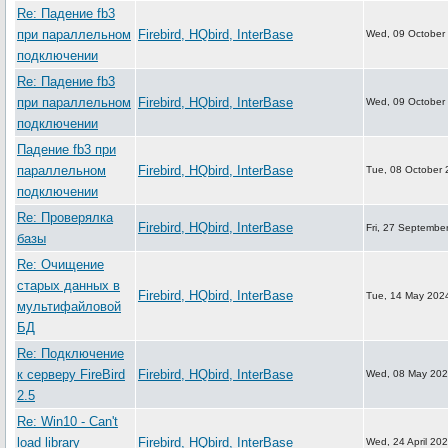
Re: Падение fb3
при параллельном
Firebird, HQbird, InterBase
Wed, 09 October
подключении
Re: Падение fb3
при параллельном
Firebird, HQbird, InterBase
Wed, 09 October
подключении
Падение fb3 при
параллельном
Firebird, HQbird, InterBase
Tue, 08 October 
подключении
Re: Проверялка
Firebird, HQbird, InterBase
Fri, 27 Septembe
базы
Re: Очищение
старых данных в
Firebird, HQbird, InterBase
Tue, 14 May 202
мультифайловой
БД
Re: Подключение
к серверу FireBird
Firebird, HQbird, InterBase
Wed, 08 May 202
2.5
Re: Win10 - Can't
load library
Firebird, HQbird, InterBase
Wed, 24 April 20