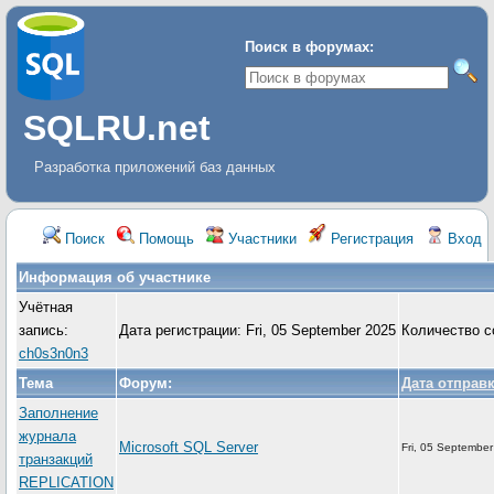
Поиск в форумах:
SQLRU.net
Разработка приложений баз данных
Поиск
Помощь
Участники
Регистрация
Вход
Информация об участнике
Учётная
запись:
Дата регистрации: Fri, 05 September 2025
Количество с
ch0s3n0n3
Тема
Форум:
Дата отправ
Заполнение
журнала
Microsoft SQL Server
Fri, 05 Septembe
транзакций
REPLICATION