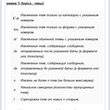
режим 't' (topics - темы)
Извлечение тем только из категории с указанным
c
at
номером.
Извлечение тем только из форума с указанным
frm
номером.
id
Извлечение одиночной темы с указанным номером.
Извлечение тем, содержащих сообщения,
ds
отправленные после указанной даты (в формате
unix timestamp).
Извлечение тем, содержащих сообщения,
de
отправленные до указанной даты (в формате unix
timestamp).
n
Извлечь не более
n
тем (не больше максимума).
Начальное смещение (количество пропущенных
o
тем).
l
Сортировка тем от новых к старым.