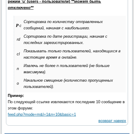
режим 'u' (users - пользователи)
**может быть
отключено**
Сортировка по количеству отправленных
p
c
сообщений, начиная с наибольшего.
Сортировка по дате регистрации, начиная с
rd
последних зарегистрированных.
Показывать только пользователей, находящихся в
cl
настоящее время в онлайне.
Извлечь не более
n
пользователей (не больше
n
максимума).
Начальное смещение (количество пропущенных
o
пользователей).
Пример:
По следующей ссылке извлекаются последние 10 сообщение в
этом форуме:
feed.php?mode=m&l=1&n=10&basic=1
возврат наверх