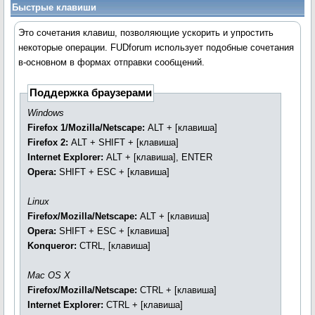
Быстрые клавиши
Это сочетания клавиш, позволяющие ускорить и упростить
некоторые операции. FUDforum использует подобные сочетания
в-основном в формах отправки сообщений.
Поддержка браузерами
Windows
Firefox 1/Mozilla/Netscape:
ALT + [клавиша]
Firefox 2:
ALT + SHIFT + [клавиша]
Internet Explorer:
ALT + [клавиша], ENTER
Opera:
SHIFT + ESC + [клавиша]
Linux
Firefox/Mozilla/Netscape:
ALT + [клавиша]
Opera:
SHIFT + ESC + [клавиша]
Konqueror:
CTRL, [клавиша]
Mac OS X
Firefox/Mozilla/Netscape:
CTRL + [клавиша]
Internet Explorer:
CTRL + [клавиша]