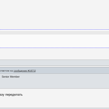
 ответом на
сообщение #1671
]
Senior Member
разу переделать