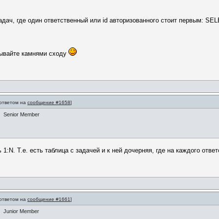
адач, где один ответственный или id авторизованного стоит первым: SELE
дывайте камнями сходу
 ответом на
сообщение #1658
]
Senior Member
1:N. Т.е. есть таблица с задачей и к ней дочерняя, где на каждого ответ
 ответом на
сообщение #1661
]
Junior Member