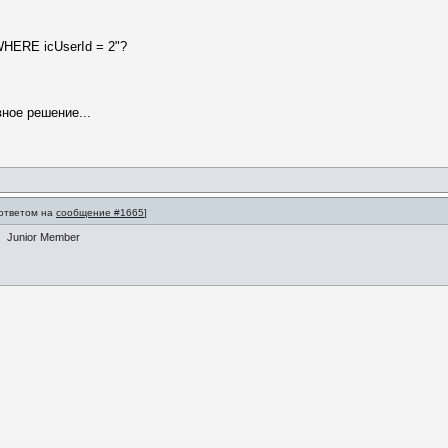
HERE icUserId = 2"?
ное решение...
 ответом на
сообщение #1665
]
Junior Member