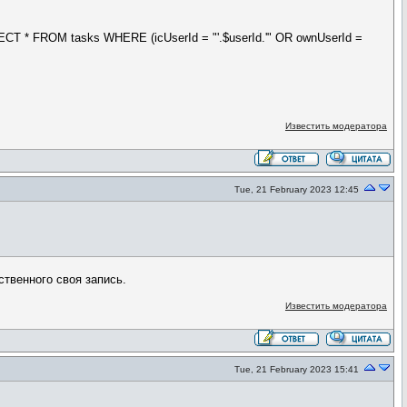
CT * FROM tasks WHERE (icUserId = "'.$userId.'" OR ownUserId =
Известить модератора
Tue, 21 February 2023 12:45
ственного своя запись.
Известить модератора
Tue, 21 February 2023 15:41