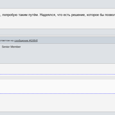
я, попробую таким путём. Надеялся, что есть решение, которое бы позво
 ответом на
сообщение #1664
]
Senior Member