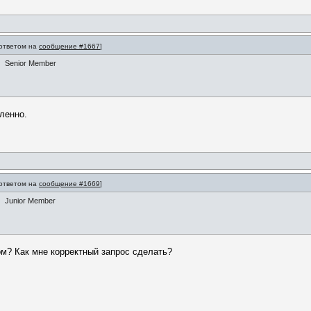
 ответом на
сообщение #1667
]
Senior Member
дленно.
 ответом на
сообщение #1669
]
Junior Member
ом? Как мне корректный запрос сделать?