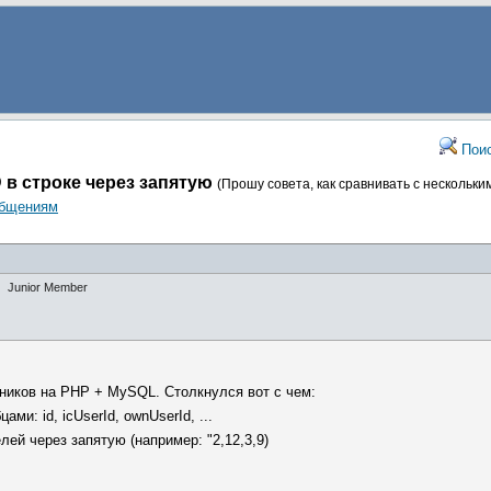
Пои
 в строке через запятую
(Прошу совета, как сравнивать с нескольк
общениям
Junior Member
ников на PHP + MySQL. Столкнулся вот с чем:
и: id, icUserId, ownUserId, ...
лей через запятую (например: "2,12,3,9)