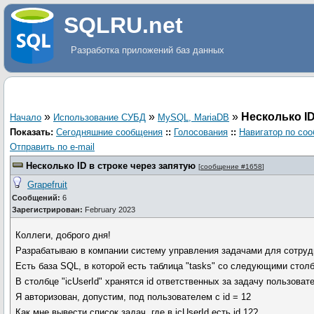
SQLRU.net
Разработка приложений баз данных
»
»
»
Несколько ID
Начало
Использование СУБД
MySQL, MariaDB
Показать:
Сегодняшние сообщения
::
Голосования
::
Навигатор по со
Отправить по e-mail
Несколько ID в строке через запятую
[
сообщение #1658
]
Grapefruit
Сообщений:
6
Зарегистрирован:
February 2023
Коллеги, доброго дня!
Разрабатываю в компании систему управления задачами для сотруд
Есть база SQL, в которой есть таблица "tasks" со следующими столбцам
В столбце "icUserId" хранятся id ответственных за задачу пользовате
Я авторизован, допустим, под пользователем с id = 12
Как мне вывести список задач, где в icUserId есть id 12?