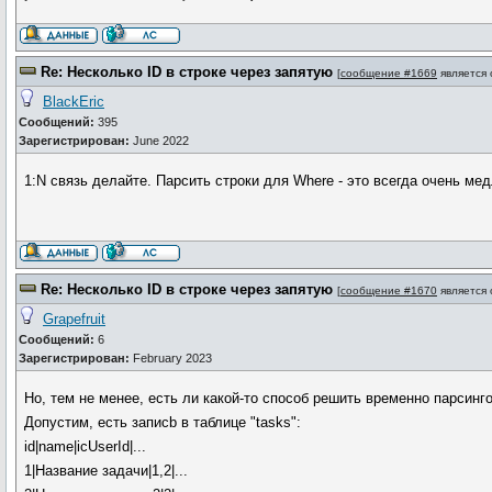
Re: Несколько ID в строке через запятую
[
сообщение #1669
является
BlackEric
Сообщений:
395
Зарегистрирован:
June 2022
1:N связь делайте. Парсить строки для Where - это всегда очень ме
Re: Несколько ID в строке через запятую
[
сообщение #1670
является
Grapefruit
Сообщений:
6
Зарегистрирован:
February 2023
Но, тем не менее, есть ли какой-то способ решить временно парсинг
Допустим, есть записb в таблице "tasks":
id|name|icUserId|...
1|Название задачи|1,2|...