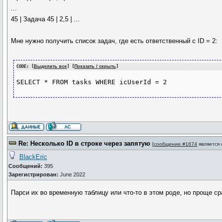
...
45 | Задача 45 | 2,5 | ...
Мне нужно получить список задач, где есть ответственный с ID = 2:
CODE: [
Выделить все
] [
Показать / скрыть
]
SELECT * FROM tasks WHERE icUserId = 2
Re: Несколько ID в строке через запятую
[
сообщение #1674
является
BlackEric
Сообщений:
395
Зарегистрирован:
June 2022
Парси их во временную таблицу или что-то в этом роде, но проще с