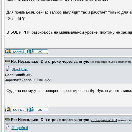
Для понимания, сейчас запрос выглядит так и работает только для з
'.$userId.')';
В SQL и PHP разбираюсь на минимальном уровне, поэтому не заки
Re: Несколько ID в строке через запятую
[
сообщение #1661
является
BlackEric
Сообщений:
395
Зарегистрирован:
June 2022
Судя по всему у вас неверно спроектирована бд. Нужно делать связь 
Re: Несколько ID в строке через запятую
[
сообщение #1664
является
Grapefruit