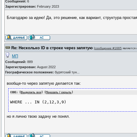
Сообщений:
6
Зарегистрирован:
February 2023
Благодарю за идею! Да, это решение, как вариант, структура проста
Re: Несколько ID в строке через запятую
[
сообщение #1665
является
МП
Сообщений:
889
Зарегистрирован:
August 2022
Географическое положение:
бурятский тун...
вообще-то через запятую делается так:
CODE: [
Выделить все
] [
Показать / скрыть
]
WHERE ... IN (2,12,3,9)
но я лично твою задачу не понял.