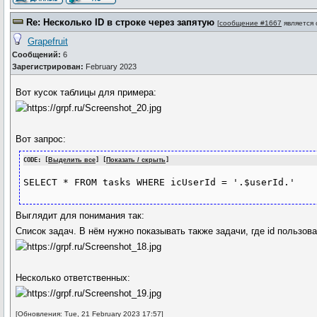
Re: Несколько ID в строке через запятую
[
сообщение #1667
является
Grapefruit
Сообщений:
6
Зарегистрирован:
February 2023
Вот кусок таблицы для примера:
Вот запрос:
CODE: [
Выделить все
] [
Показать / скрыть
]
SELECT * FROM tasks WHERE icUserId = '.$userId.'
Выглядит для понимания так:
Список задач. В нём нужно показывать также задачи, где id пользов
Несколько ответственных:
[Обновления: Tue, 21 February 2023 17:57]