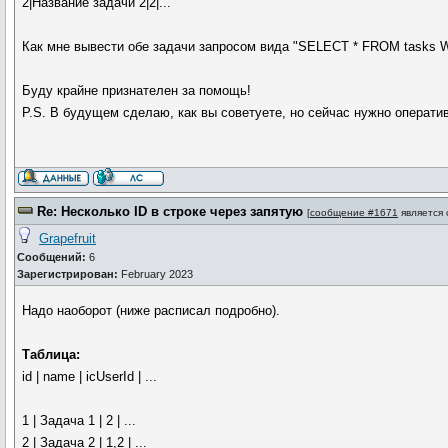
2|Название задачи 2|2|...
Как мне вывести обе задачи запросом вида "SELECT * FROM tasks W
Буду крайне признателен за помощь!
P.S. В будущем сделаю, как вы советуете, но сейчас нужно оператив
Re: Несколько ID в строке через запятую
[
сообщение #1671
является
Grapefruit
Сообщений:
6
Зарегистрирован:
February 2023
Надо наоборот (ниже расписал подробно).
Таблица:
id | name | icUserId | ...
1 | Задача 1 | 2 | ...
2 | Задача 2 | 1,2 | ...