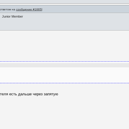
 ответом на
сообщение #1665
]
Junior Member
ателя есть дальше через запятую