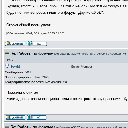
Sybase, Informix, Caché, проч. За год с небольшим жизни форума та
будут по ним вопросы, пишите в форум "Другие СУБД".
Огромнейшей всем удачи.
[Обновления: Wed, 30 August 2023 01:36]
Re: Работы по форуму
[
сообщение #3076
является ответом на
сообщение
#3075
]
basid
Senior Member
Сообщений:
203
Зарегистрирован:
June 2022
Географическое положение:
Asia/Irkutsk
Правильно считает.
Если адреса, различающиеся только регистром, станут разными - бу
Re: Работы по форуму
[
сообщение #3087
является ответом на
сообщение