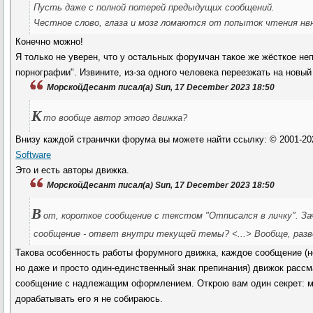
Пусть даже с полной потерей предыдущих сообщений.
Честное слово, глаза и мозг ломаются от попыток чтения нв
Конечно можно!
Я только не уверен, что у остальных форумчан такое же жёсткое не
порнографии". Извините, из-за одного человека переезжать на новый
МорскойДесант писал(а) Sun, 17 December 2023 18:50
К
то вообще автор этого движка?
Внизу каждой странички форума вы можете найти ссылку: © 2001-2
Software
Это и есть авторы движка.
МорскойДесант писал(а) Sun, 17 December 2023 18:50
В
от, короткое сообщение с текстом "Отписался в личку". З
сообщение - ответ внутри текущей темы? <...> Вообще, разв
Такова особенность работы форумного движка, каждое сообщение (не
но даже и просто один-единственный знак препинания) движок рассм
сообщение с надлежащим оформлением. Открою вам один секрет: 
дорабатывать его я не собираюсь.