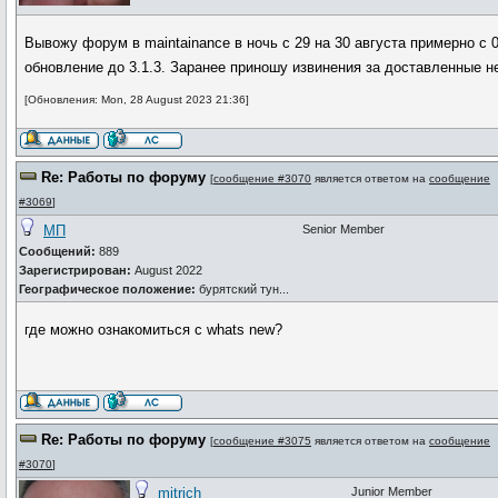
Вывожу форум в maintainance в ночь с 29 на 30 августа примерно с 0
обновление до 3.1.3. Заранее приношу извинения за доставленные н
[Обновления: Mon, 28 August 2023 21:36]
Re: Работы по форуму
[
сообщение #3070
является ответом на
сообщение
#3069
]
МП
Senior Member
Сообщений:
889
Зарегистрирован:
August 2022
Географическое положение:
бурятский тун...
где можно ознакомиться с whats new?
Re: Работы по форуму
[
сообщение #3075
является ответом на
сообщение
#3070
]
mitrich
Junior Member