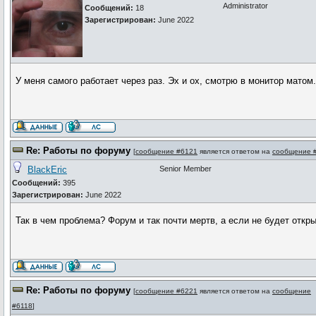
Administrator
Сообщений:
18
Зарегистрирован:
June 2022
У меня самого работает через раз. Эх и ох, смотрю в монитор матом.
Re: Работы по форуму
[
сообщение #6121
является ответом на
сообщение 
BlackEric
Senior Member
Сообщений:
395
Зарегистрирован:
June 2022
Так в чем проблема? Форум и так почти мертв, а если не будет откры
Re: Работы по форуму
[
сообщение #6221
является ответом на
сообщение
#6118
]