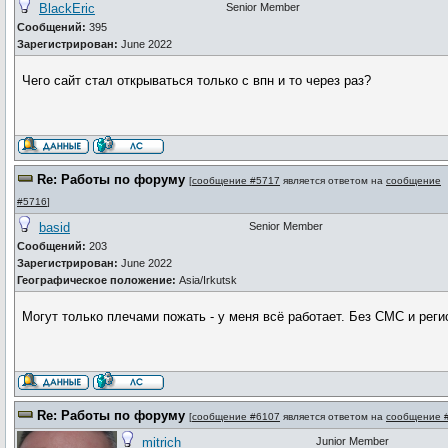
BlackEric
Senior Member
Сообщений:
395
Зарегистрирован:
June 2022
Чего сайт стал открываться только с впн и то через раз?
Re: Работы по форуму
[
сообщение #5717
является ответом на
сообщение
#5716
]
basid
Senior Member
Сообщений:
203
Зарегистрирован:
June 2022
Географическое положение:
Asia/Irkutsk
Могут только плечами пожать - у меня всё работает. Без СМС и реги
Re: Работы по форуму
[
сообщение #6107
является ответом на
сообщение 
mitrich
Junior Member