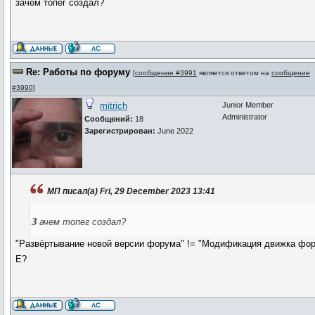
зачем топег создал?
Re: Работы по форуму
[
сообщение #3991
является ответом на
сообщение
#3990
]
mitrich
Junior Member
Administrator
Сообщений:
18
Зарегистрирован:
June 2022
МП писал(а) Fri, 29 December 2023 13:41
з
ачем топег создал?
"Развёртывание новой версии форума" != "Модификация движка фо
Е?