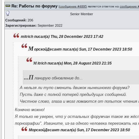
Re: Работы по форуму
[
сообщение #4895
является ответом на
сообщение 
Senior Member
Сообщений:
206
Зарегистрирован:
September 2022
mitrich писал(а) Thu, 28 December 2023 17:42
М
орскойДесант писал(а) Sun, 17 December 2023 18:50
m
itrich писал(а) Mon, 28 August 2023 21:35
...П
ланирую обновление до...
А нельзя ли тупо сменить движок нынешноего форума?
Пусть даже с полной потерей предыдущих сообщений.
Честное слово, глаза и мозг ломаются от попыток чтения 
Конечно можно!
Я только не уверен, что у остальных форумчан такое же жёс
порнографии". Извините, из-за одного человека переезжать на 
МорскойДесант писал(а) Sun, 17 December 2023 18:50