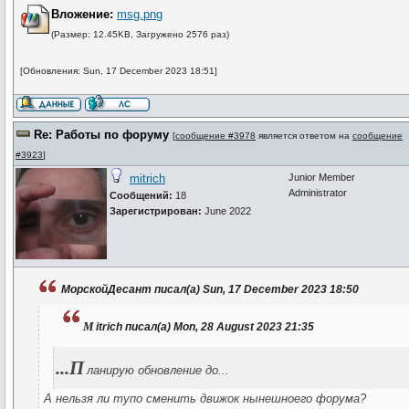
Вложение:
msg.png
(Размер: 12.45KB, Загружено 2576 раз)
[Обновления: Sun, 17 December 2023 18:51]
Re: Работы по форуму
[
сообщение #3978
является ответом на
сообщение
#3923
]
mitrich
Junior Member
Administrator
Сообщений:
18
Зарегистрирован:
June 2022
МорскойДесант писал(а) Sun, 17 December 2023 18:50
m
itrich писал(а) Mon, 28 August 2023 21:35
...П
ланирую обновление до...
А нельзя ли тупо сменить движок нынешноего форума?