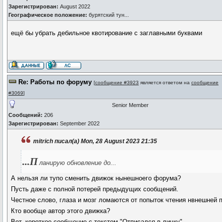
Зарегистрирован:
August 2022
Географическое положение:
бурятский тун...
ещё бы убрать дебильное квотирование с заглавными буквами
Re: Работы по форуму
[
сообщение #3923
является ответом на
сообщение
#3069
]
Senior Member
Сообщений:
206
Зарегистрирован:
September 2022
mitrich писал(а) Mon, 28 August 2023 21:35
...П
ланирую обновление до...
А нельзя ли тупо сменить движок нынешноего форума?
Пусть даже с полной потерей предыдущих сообщений.
Честное слово, глаза и мозг ломаются от попыток чтения нвнешней 
Кто вообще автор этого движка?
Вот, короткое сообщение с текстом "Отписался в личку".