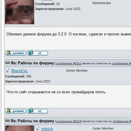
Administrator
Сообщений:
18
Зарегистрирован:
June 2022
Обновил движок форума до 3.2.0. О косяках, сдвигах и прочих выви
Re: Работы по форуму
[
сообщение #6111
является ответом на
сообщение 
BlackEric
Senior Member
Сообщений:
395
Зарегистрирован:
June 2022
Что-то сайт открывается не со всех провайдеров опять.
Re: Работы по форуму
[
сообщение #6118
является ответом на
сообщение 
mitrich
Junior Member