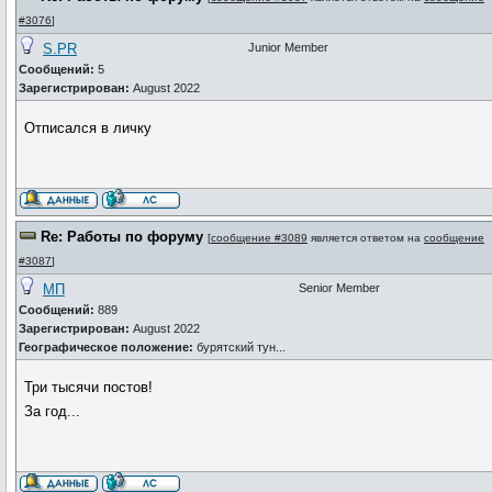
#3076
]
S.PR
Junior Member
Сообщений:
5
Зарегистрирован:
August 2022
Отписался в личку
Re: Работы по форуму
[
сообщение #3089
является ответом на
сообщение
#3087
]
МП
Senior Member
Сообщений:
889
Зарегистрирован:
August 2022
Географическое положение:
бурятский тун...
Три тысячи постов!
За год...