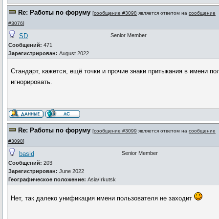
Re: Работы по форуму
[
сообщение #3098
является ответом на
сообщение
#3076
]
SD
Senior Member
Сообщений:
471
Зарегистрирован:
August 2022
Стандарт, кажется, ещё точки и прочие знаки притыкания в имени п
игнорировать.
Re: Работы по форуму
[
сообщение #3099
является ответом на
сообщение
#3098
]
basid
Senior Member
Сообщений:
203
Зарегистрирован:
June 2022
Географическое положение:
Asia/Irkutsk
Нет, так далеко унификация имени пользователя не заходит