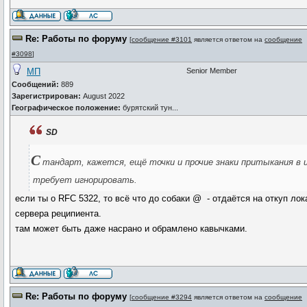
Re: Работы по форуму
[
сообщение #3101
является ответом на
сообщение
#3098
]
МП
Senior Member
Сообщений:
889
Зарегистрирован:
August 2022
Географическое положение:
бурятский тун...
SD
С
тандарт, кажется, ещё точки и прочие знаки притыкания в
требует игнорировать.
если ты о RFC 5322, то всё что до собаки @ - отдаётся на откуп ло
сервера реципиента.
там может быть даже насрано и обрамлено кавычками.
Re: Работы по форуму
[
сообщение #3294
является ответом на
сообщение