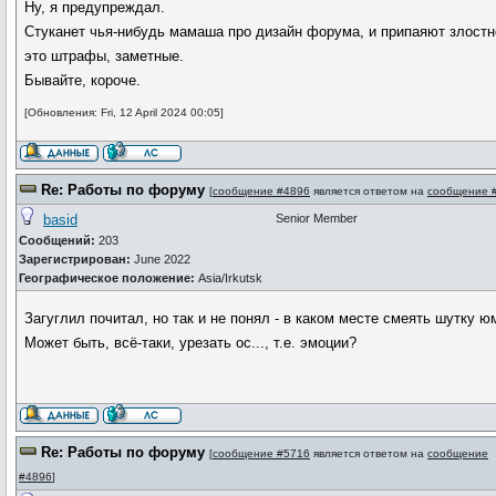
Ну, я предупреждал.
Стуканет чья-нибудь мамаша про дизайн форума, и припаяют злостно
это штрафы, заметные.
Бывайте, короче.
[Обновления: Fri, 12 April 2024 00:05]
Re: Работы по форуму
[
сообщение #4896
является ответом на
сообщение 
basid
Senior Member
Сообщений:
203
Зарегистрирован:
June 2022
Географическое положение:
Asia/Irkutsk
Загуглил почитал, но так и не понял - в каком месте смеять шутку ю
Может быть, всё-таки, урезать ос..., т.е. эмоции?
Re: Работы по форуму
[
сообщение #5716
является ответом на
сообщение
#4896
]