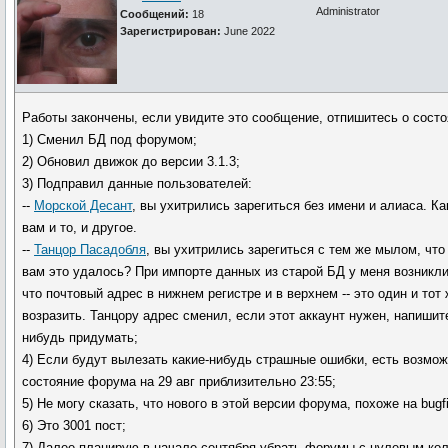
Administrator
Сообщений:
18
Зарегистрирован:
June 2022
Работы закончены, если увидите это сообщение, отпишитесь о состо
1) Сменил БД под форумом;
2) Обновил движок до версии 3.1.3;
3) Подправил данные пользователей:
--
Морской Десант
, вы ухитрились зарегиться без имени и алиаса. К
вам и то, и другое.
--
Танцор Пасадобля
, вы ухитрились зарегиться с тем же мылом, чт
вам это удалось? При импорте данных из старой БД у меня возникли
что почтовый адрес в нижнем регистре и в верхнем -- это один и тот 
возразить. Танцору адрес сменил, если этот аккаунт нужен, напишит
нибудь придумать;
4) Если будут вылезать какие-нибудь страшные ошибки, есть возмож
состояние форума на 29 авг приблизительно 23:55;
5) Не могу сказать, что нового в этой версии форума, похоже на bugfi
6) Это 3001 пост;
7) Далее планирую в начале сентября убрать форумы с нулевым кол