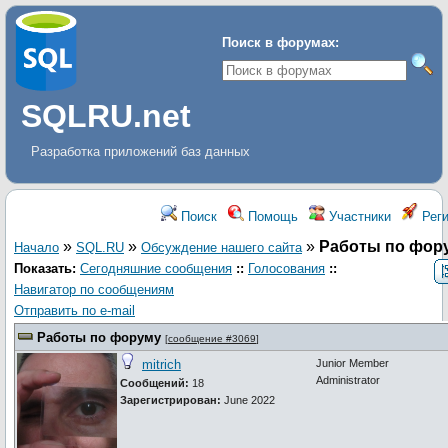
Поиск в форумах:
SQLRU.net
Разработка приложений баз данных
Поиск
Помощь
Участники
Реги
»
»
»
Работы по фор
Начало
SQL.RU
Обсуждение нашего сайта
Показать:
Сегодняшние сообщения
::
Голосования
::
Навигатор по сообщениям
Отправить по e-mail
Работы по форуму
[
сообщение #3069
]
mitrich
Junior Member
Administrator
Сообщений:
18
Зарегистрирован:
June 2022