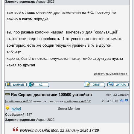
Зарегистрирован:
August 2023
там всего лишь счетчики для изменения на +-1, поэтому не
важно в каком порядке
зы. про разные колонки наврал, во-первых для "скользящей"
статистики надо попробовать -1 от успешных ответов отнимать,
во-вторых, есть же общий текущий уровень в % в другой
таблице.
кароче, без 3го потока получается никак, либо структура нужна
какая то другая
Известить модератора
Re: Сервис диагностики 100500 устройств
Mon, 22 January
2024 19:16
[
сообщение #4158
является ответом на
сообщение #4152
]
hvlad
Senior Member
Сообщений:
387
Зарегистрирован:
August 2022
wolverin писал(а) Mon, 22 January 2024 17:28