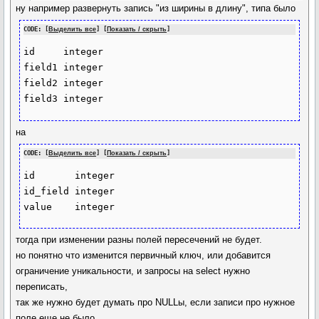
ну например развернуть запись "из ширины в длину", типа было
CODE: [
Выделить все
] [
Показать / скрыть
]
id     integer

field1 integer

field2 integer

на
CODE: [
Выделить все
] [
Показать / скрыть
]
id       integer

id_field integer

тогда при изменении разны полей пересечений не будет.
но понятно что изменится первичный ключ, или добавится
ограничение уникальности, и запросы на select нужно
переписать,
так же нужно будет думать про NULLы, если записи про нужное
поле еще не было.