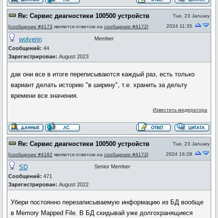
Re: Сервис диагностики 100500 устройств
Tue, 23 January
2024 11:35
[
сообщение #4173
является ответом на
сообщение #4172
]
wolverin
Member
Сообщений:
44
Зарегистрирован:
August 2023
дак они все в итоге переписываются каждый раз, есть только
вариант делать историю "в ширину", т.е. хранить за дельту
времени все значения.
Известить модератора
Re: Сервис диагностики 100500 устройств
Tue, 23 January
2024 16:28
[
сообщение #4182
является ответом на
сообщение #4173
]
SD
Senior Member
Сообщений:
471
Зарегистрирован:
August 2022
Убери постоянно перезаписываемую информацию из БД вообще
в Memory Mapped File. В БД скидывай уже долгохранящиеся