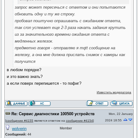
запрос может пересечься с ответом и они попытаются
обновить одну и ту же строку.
пробовал поштучно опрашивать с ожиданием ответа,
так cron успевает еще 2-3 раза начать задания крутить
из за значительного времени ожидания ответа с
медленных железок.
предметно говоря - отправляю я mqtt сообщение на
железку, а она мне должна прислать снимок с камеры как
получится
в любом порядке?
и это важно знать?
а если поверх перепишется - то пофиг?
Известить модератора
Re: Сервис диагностики 100500 устройств
Mon, 22 January
2024 18:55
[
сообщение #4155
является ответом на
сообщение #4154
]
wolverin
Member
Сообщений:
44