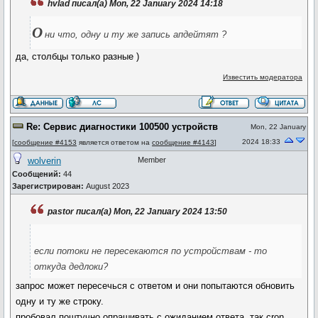
hvlad писал(а) Mon, 22 January 2024 14:18
О
ни что, одну и ту же запись апдейтят ?
да, столбцы только разные )
Известить модератора
Re: Сервис диагностики 100500 устройств
Mon, 22 January
2024 18:33
[
сообщение #4153
является ответом на
сообщение #4143
]
wolverin
Member
Сообщений:
44
Зарегистрирован:
August 2023
pastor писал(а) Mon, 22 January 2024 13:50
если потоки не пересекаются по устройствам - то
откуда дедлоки?
запрос может пересечься с ответом и они попытаются обновить
одну и ту же строку.
пробовал поштучно опрашивать с ожиданием ответа, так cron