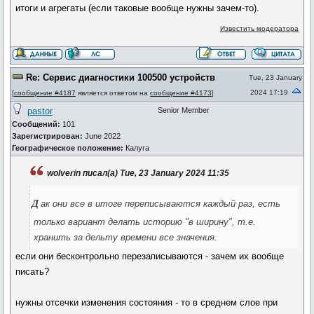
итоги и агрегаты (если таковые вообще нужны зачем-то).
Известить модератора
Re: Сервис диагностики 100500 устройств
Tue, 23 January
2024 17:19
[
сообщение #4187
является ответом на
сообщение #4173
]
pastor
Senior Member
Сообщений:
101
Зарегистрирован:
June 2022
Географическое положение:
Калуга
wolverin писал(а) Tue, 23 January 2024 11:35
д
ак они все в итоге переписываются каждый раз, есть
только вариант делать историю "в ширину", т.е.
хранить за дельту времени все значения.
если они бесконтрольно перезаписываются - зачем их вообще
писать?
нужны отсечки изменения состояния - то в среднем слое при