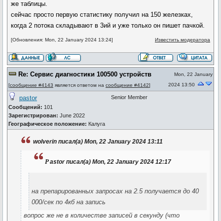
же таблицы.
сейчас просто первую статистику получил на 150 железках,
когда 2 потока складывают в 3ий и уже только он пишет пачкой.
[Обновления: Mon, 22 January 2024 13:24]
Известить модератора
Re: Сервис диагностики 100500 устройств
Mon, 22 January
2024 13:50
[
сообщение #4143
является ответом на
сообщение #4142
]
pastor
Senior Member
Сообщений:
101
Зарегистрирован:
June 2022
Географическое положение:
Калуга
wolverin писал(а) Mon, 22 January 2024 13:11
p
astor писал(а) Mon, 22 January 2024 12:17
на препарированных запросах на 2.5 получается до 40
000/сек по 4кб на запись
вопрос же не в количестве записей в секунду (что