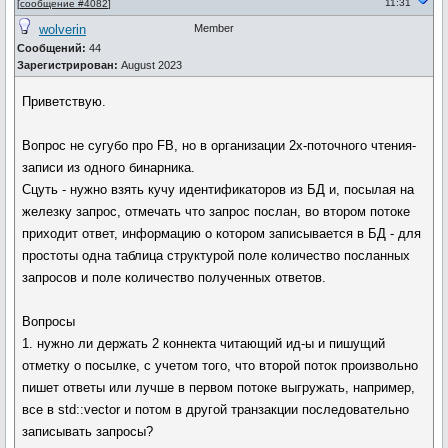
11:31
[
сообщение #4082
]
wolverin
Member
Сообщений:
44
Зарегистрирован:
August 2023
Приветствую.
Вопрос не сугубо про FB, но в организации 2х-поточного чтения-
записи из одного бинарника.
Сцуть - нужно взять кучу идентификаторов из БД и, посылая на
железку запрос, отмечать что запрос послан, во втором потоке
приходит ответ, информацию о котором записывается в БД - для
простоты одна таблица структурой поле количество посланных
запросов и поле количество полученных ответов.
Вопросы
1. нужно ли держать 2 коннекта читающий ид-ы и пишущий
отметку о посылке, с учетом того, что второй поток произвольно
пишет ответы или лучше в первом потоке выгружать, например,
все в std::vector и потом в другой транзакции последовательно
записывать запросы?