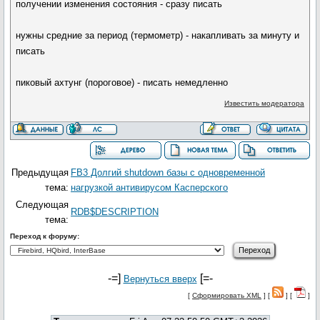
получении изменения состояния - сразу писать
нужны средние за период (термометр) - накапливать за минуту и
писать
пиковый ахтунг (пороговое) - писать немедленно
Известить модератора
Предыдущая
FB3 Долгий shutdown базы с одновременной
тема:
нагрузкой антивирусом Касперского
Следующая
RDB$DESCRIPTION
тема:
Переход к форуму:
-=]
[=-
Вернуться вверх
[
Сформировать XML
] [
] [
]