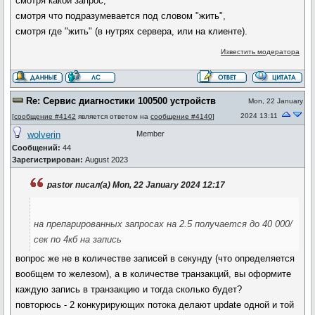
смотря какой запрос,
смотря что подразумевается под словом "жить",
смотря где "жить" (в нутрях сервера, или на клиенте).
Известить модератора
Re: Сервис диагностики 100500 устройств
Mon, 22 January
2024 13:11
[
сообщение #4142
является ответом на
сообщение #4140
]
wolverin
Member
Сообщений:
44
Зарегистрирован:
August 2023
pastor писал(а) Mon, 22 January 2024 12:17
на препарированных запросах на 2.5 получается до 40 000/
сек по 4кб на запись
вопрос же не в количестве записей в секунду (что определяется
вообщем то железом), а в количестве транзакций, вы оформите
каждую запись в транзакцию и тогда сколько будет?
повторюсь - 2 конкурирующих потока делают update одной и той