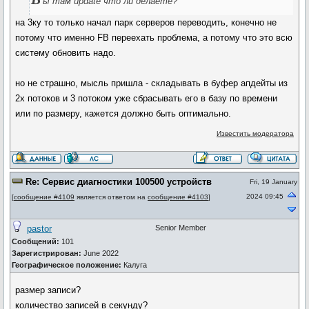
ы там update что ли делаете?
на 3ку то только начал парк серверов переводить, конечно не
потому что именно FB переехать проблема, а потому что это всю
систему обновить надо.
но не страшно, мысль пришла - складывать в буфер апдейты из
2х потоков и 3 потоком уже сбрасывать его в базу по времени
или по размеру, кажется должно быть оптимально.
Известить модератора
Re: Сервис диагностики 100500 устройств
Fri, 19 January
2024 09:45
[
сообщение #4109
является ответом на
сообщение #4103
]
pastor
Senior Member
Сообщений:
101
Зарегистрирован:
June 2022
Географическое положение:
Калуга
размер записи?
количество записей в секунду?