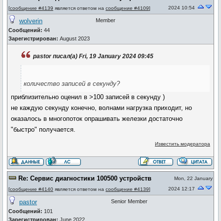
2024 10:54
[
сообщение #4139
является ответом на
сообщение #4109
]
wolverin
Member
Сообщений:
44
Зарегистрирован:
August 2023
pastor писал(а) Fri, 19 January 2024 09:45
количество записей в секунду?
приблизительно оценил в >100 записей в секунду )
не каждую секунду конечно, волнами нагрузка приходит, но
оказалось в многопоток опрашивать железки достаточно
"быстро" получается.
Известить модератора
Re: Сервис диагностики 100500 устройств
Mon, 22 January
2024 12:17
[
сообщение #4140
является ответом на
сообщение #4139
]
pastor
Senior Member
Сообщений:
101
Зарегистрирован:
June 2022