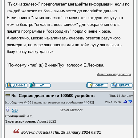
"Тысячи железок" предполагает мегабайты информации, если по
каждой железке из базы вынимается до килобайта данных.
Если список "тысяч железок" не меняется каждую минуту, то
можно быстро "огласить весь список" для сохранения его в
памяти программы и "освободить" подключение к базе.
Аналогично, можно накапливать очередь ответов разумного
размера и, по мере заполнения или по тайм-ауту записывать
базу сразу пачку данных.
"По-моему - так" (ц) Винни-Пух, голосом Е.Леонова.
Известить модератора
Re: Сервис диагностики 100500 устройств
Thu, 18 January
2024 15:39
[
сообщение #4091
является ответом на
сообщение #4082
]
SD
Senior Member
Сообщений:
471
Зарегистрирован:
August 2022
wolverin писал(а) Thu, 18 January 2024 09:31