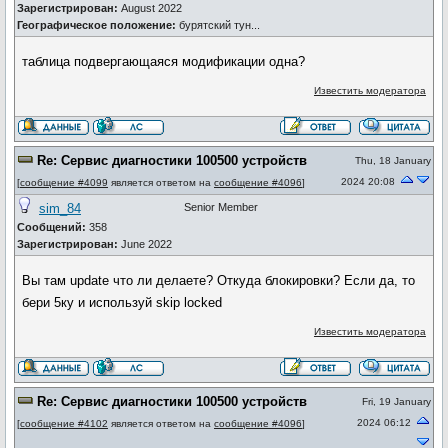
Зарегистрирован:
August 2022
Географическое положение:
бурятский тун...
таблица подвергающаяся модификации одна?
Известить модератора
Re: Сервис диагностики 100500 устройств
Thu, 18 January
2024 20:08
[
сообщение #4099
является ответом на
сообщение #4096
]
sim_84
Senior Member
Сообщений:
358
Зарегистрирован:
June 2022
Вы там update что ли делаете? Откуда блокировки? Если да, то
бери 5ку и используй skip locked
Известить модератора
Re: Сервис диагностики 100500 устройств
Fri, 19 January
2024 06:12
[
сообщение #4102
является ответом на
сообщение #4096
]