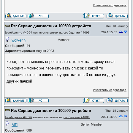
Известить модератора
Re: Сервис диагностики 100500 устройств
Thu, 18 January
2024 15:53
[
сообщение #4094
является ответом на
сообщение #4093
]
wolverin
Member
Сообщений:
44
Зарегистрирован:
August 2023
хе хе, вот напишешь спросишь кого то и мысль сразу новая
приходит - можно же перечитывать список с какой то
периодичностью, а запись осуществлять в 3 потоке из двух
других пачкой
Известить модератора
Re: Сервис диагностики 100500 устройств
Thu, 18 January
2024 16:39
[
сообщение #4096
является ответом на
сообщение #4094
]
МП
Senior Member
Сообщений:
889