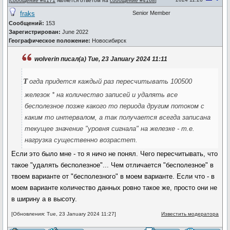
[
сообщение #4171
является ответом на
сообщение #4168
]
fraks
Senior Member
Сообщений:
153
Зарегистрирован:
June 2022
Географическое положение:
Новосибирск
wolverin писал(а) Tue, 23 January 2024 11:11
т
огда придется каждый раз пересчитывать 100500
железок * на количество записей и удалять все
бесполезное позже какого то периода другим потоком с
каким то интервалом, а так получается всегда записана
текущее значение "уровня сигнала" на железке - т.е.
нагрузка существенно возрастет.
Если это было мне - то я ничо не понял. Чего пересчитывать, что
такое "удалять бесполезное"... Чем отличается "бесполезное" в
твоем варианте от "бесполезного" в моем варианте. Если что - в
моем варианте количество данных ровно такое же, просто они не
в ширину а в высоту.
[Обновления: Tue, 23 January 2024 11:27]
Известить модератора