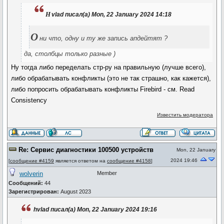
h
vlad писал(а) Mon, 22 January 2024 14:18
О
ни что, одну и ту же запись апдейтят ?
да, столбцы только разные )
Ну тогда либо переделать стр-ру на правильную (лучше всего),
либо обрабатывать конфликты (это не так страшно, как кажется),
либо попросить обрабатывать конфликты Firebird - см. Read
Consistency
Известить модератора
Re: Сервис диагностики 100500 устройств
Mon, 22 January
2024 19:46
[
сообщение #4159
является ответом на
сообщение #4158
]
wolverin
Member
Сообщений:
44
Зарегистрирован:
August 2023
hvlad писал(а) Mon, 22 January 2024 19:16