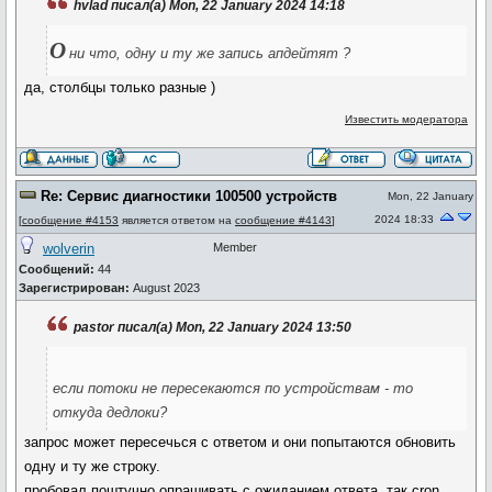
hvlad писал(а) Mon, 22 January 2024 14:18
О
ни что, одну и ту же запись апдейтят ?
да, столбцы только разные )
Известить модератора
Re: Сервис диагностики 100500 устройств
Mon, 22 January
2024 18:33
[
сообщение #4153
является ответом на
сообщение #4143
]
wolverin
Member
Сообщений:
44
Зарегистрирован:
August 2023
pastor писал(а) Mon, 22 January 2024 13:50
если потоки не пересекаются по устройствам - то
откуда дедлоки?
запрос может пересечься с ответом и они попытаются обновить
одну и ту же строку.
пробовал поштучно опрашивать с ожиданием ответа, так cron