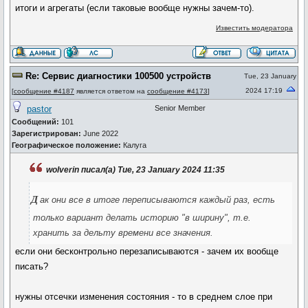
итоги и агрегаты (если таковые вообще нужны зачем-то).
Известить модератора
Re: Сервис диагностики 100500 устройств
Tue, 23 January
2024 17:19
[
сообщение #4187
является ответом на
сообщение #4173
]
pastor
Senior Member
Сообщений:
101
Зарегистрирован:
June 2022
Географическое положение:
Калуга
wolverin писал(а) Tue, 23 January 2024 11:35
д
ак они все в итоге переписываются каждый раз, есть
только вариант делать историю "в ширину", т.е.
хранить за дельту времени все значения.
если они бесконтрольно перезаписываются - зачем их вообще
писать?
нужны отсечки изменения состояния - то в среднем слое при