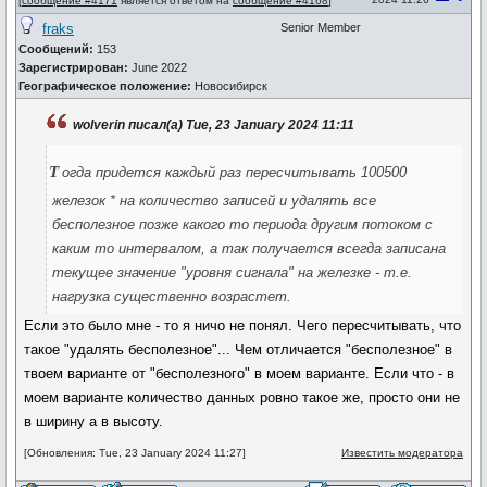
[
сообщение #4171
является ответом на
сообщение #4168
]
fraks
Senior Member
Сообщений:
153
Зарегистрирован:
June 2022
Географическое положение:
Новосибирск
wolverin писал(а) Tue, 23 January 2024 11:11
т
огда придется каждый раз пересчитывать 100500
железок * на количество записей и удалять все
бесполезное позже какого то периода другим потоком с
каким то интервалом, а так получается всегда записана
текущее значение "уровня сигнала" на железке - т.е.
нагрузка существенно возрастет.
Если это было мне - то я ничо не понял. Чего пересчитывать, что
такое "удалять бесполезное"... Чем отличается "бесполезное" в
твоем варианте от "бесполезного" в моем варианте. Если что - в
моем варианте количество данных ровно такое же, просто они не
в ширину а в высоту.
[Обновления: Tue, 23 January 2024 11:27]
Известить модератора