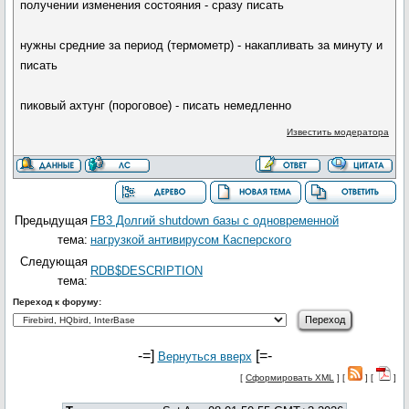
получении изменения состояния - сразу писать
нужны средние за период (термометр) - накапливать за минуту и
писать
пиковый ахтунг (пороговое) - писать немедленно
Известить модератора
Предыдущая
FB3 Долгий shutdown базы с одновременной
тема:
нагрузкой антивирусом Касперского
Следующая
RDB$DESCRIPTION
тема:
Переход к форуму:
-=]
[=-
Вернуться вверх
[
Сформировать XML
] [
] [
]