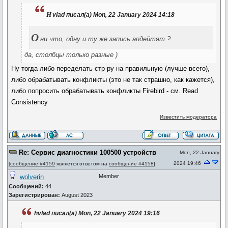
h
vlad писал(а) Mon, 22 January 2024 14:18
О
ни что, одну и ту же запись апдейтят ?
да, столбцы только разные )
Ну тогда либо переделать стр-ру на правильную (лучше всего),
либо обрабатывать конфликты (это не так страшно, как кажется),
либо попросить обрабатывать конфликты Firebird - см. Read
Consistency
Известить модератора
Re: Сервис диагностики 100500 устройств
Mon, 22 January
2024 19:46
[
сообщение #4159
является ответом на
сообщение #4158
]
wolverin
Member
Сообщений:
44
Зарегистрирован:
August 2023
hvlad писал(а) Mon, 22 January 2024 19:16