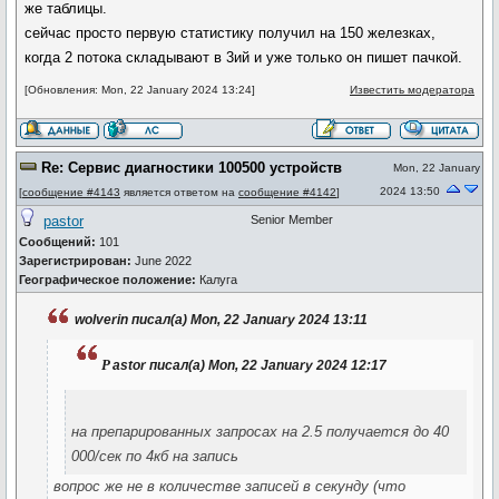
же таблицы.
сейчас просто первую статистику получил на 150 железках,
когда 2 потока складывают в 3ий и уже только он пишет пачкой.
[Обновления: Mon, 22 January 2024 13:24]
Известить модератора
Re: Сервис диагностики 100500 устройств
Mon, 22 January
2024 13:50
[
сообщение #4143
является ответом на
сообщение #4142
]
pastor
Senior Member
Сообщений:
101
Зарегистрирован:
June 2022
Географическое положение:
Калуга
wolverin писал(а) Mon, 22 January 2024 13:11
p
astor писал(а) Mon, 22 January 2024 12:17
на препарированных запросах на 2.5 получается до 40
000/сек по 4кб на запись
вопрос же не в количестве записей в секунду (что