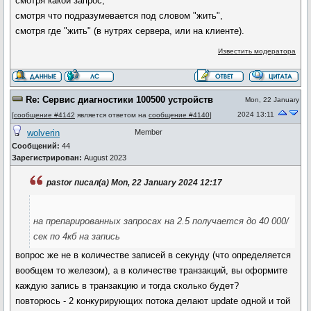
смотря какой запрос,
смотря что подразумевается под словом "жить",
смотря где "жить" (в нутрях сервера, или на клиенте).
Известить модератора
Re: Сервис диагностики 100500 устройств
Mon, 22 January
2024 13:11
[
сообщение #4142
является ответом на
сообщение #4140
]
wolverin
Member
Сообщений:
44
Зарегистрирован:
August 2023
pastor писал(а) Mon, 22 January 2024 12:17
на препарированных запросах на 2.5 получается до 40 000/
сек по 4кб на запись
вопрос же не в количестве записей в секунду (что определяется
вообщем то железом), а в количестве транзакций, вы оформите
каждую запись в транзакцию и тогда сколько будет?
повторюсь - 2 конкурирующих потока делают update одной и той