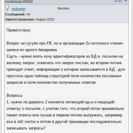
11:31
[
сообщение #4082
]
wolverin
Member
Сообщений:
44
Зарегистрирован:
August 2023
Приветствую.
Вопрос не сугубо про FB, но в организации 2х-поточного чтения-
записи из одного бинарника.
Сцуть - нужно взять кучу идентификаторов из БД и, посылая на
железку запрос, отмечать что запрос послан, во втором потоке
приходит ответ, информацию о котором записывается в БД - для
простоты одна таблица структурой поле количество посланных
запросов и поле количество полученных ответов.
Вопросы
1. нужно ли держать 2 коннекта читающий ид-ы и пишущий
отметку о посылке, с учетом того, что второй поток произвольно
пишет ответы или лучше в первом потоке выгружать, например,
все в std::vector и потом в другой транзакции последовательно
записывать запросы?