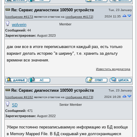
Re: Сервис диагностики 100500 устройств
Tue, 23 January
2024 11:35
[
сообщение #4173
является ответом на
сообщение #4172
]
wolverin
Member
Сообщений:
44
Зарегистрирован:
August 2023
дак они все в итоге переписываются каждый раз, есть только
вариант делать историю "в ширину", т.е. хранить за дельту
времени все значения.
Известить модератора
Re: Сервис диагностики 100500 устройств
Tue, 23 January
2024 16:28
[
сообщение #4182
является ответом на
сообщение #4173
]
SD
Senior Member
Сообщений:
471
Зарегистрирован:
August 2022
Убери постоянно перезаписываемую информацию из БД вообще
в Memory Mapped File. В БД скидывай уже долгохранящиеся