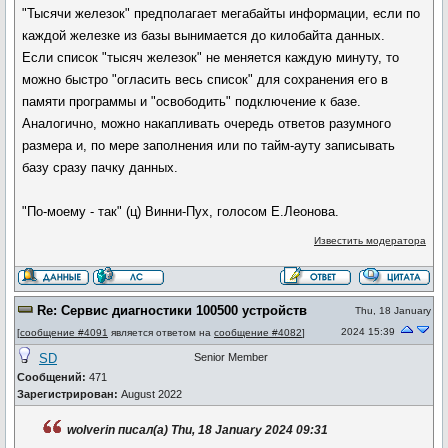
"Тысячи железок" предполагает мегабайты информации, если по
каждой железке из базы вынимается до килобайта данных.
Если список "тысяч железок" не меняется каждую минуту, то
можно быстро "огласить весь список" для сохранения его в
памяти программы и "освободить" подключение к базе.
Аналогично, можно накапливать очередь ответов разумного
размера и, по мере заполнения или по тайм-ауту записывать
базу сразу пачку данных.
"По-моему - так" (ц) Винни-Пух, голосом Е.Леонова.
Известить модератора
Re: Сервис диагностики 100500 устройств
Thu, 18 January
2024 15:39
[
сообщение #4091
является ответом на
сообщение #4082
]
SD
Senior Member
Сообщений:
471
Зарегистрирован:
August 2022
wolverin писал(а) Thu, 18 January 2024 09:31