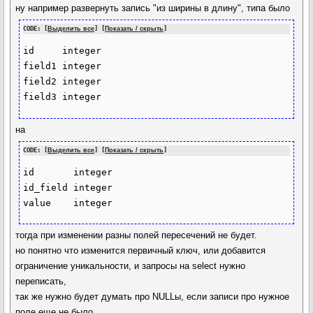
ну например развернуть запись "из ширины в длину", типа было
CODE: [
Выделить все
] [
Показать / скрыть
]
id     integer

field1 integer

field2 integer

на
CODE: [
Выделить все
] [
Показать / скрыть
]
id       integer

id_field integer

тогда при изменении разны полей пересечений не будет.
но понятно что изменится первичный ключ, или добавится
ограничение уникальности, и запросы на select нужно
переписать,
так же нужно будет думать про NULLы, если записи про нужное
поле еще не было.