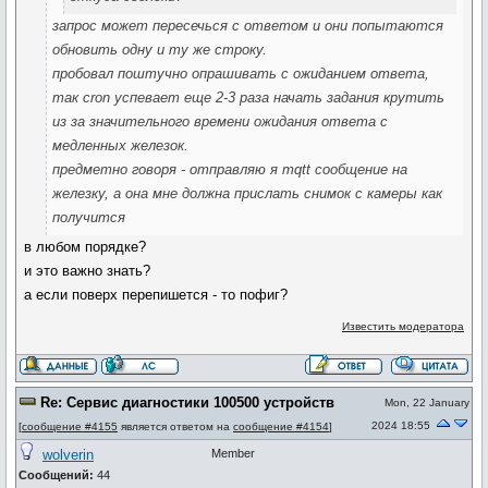
запрос может пересечься с ответом и они попытаются
обновить одну и ту же строку.
пробовал поштучно опрашивать с ожиданием ответа,
так cron успевает еще 2-3 раза начать задания крутить
из за значительного времени ожидания ответа с
медленных железок.
предметно говоря - отправляю я mqtt сообщение на
железку, а она мне должна прислать снимок с камеры как
получится
в любом порядке?
и это важно знать?
а если поверх перепишется - то пофиг?
Известить модератора
Re: Сервис диагностики 100500 устройств
Mon, 22 January
2024 18:55
[
сообщение #4155
является ответом на
сообщение #4154
]
wolverin
Member
Сообщений:
44