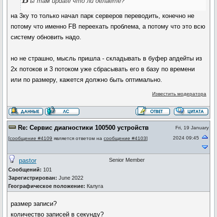
ы там update что ли делаете?
на 3ку то только начал парк серверов переводить, конечно не
потому что именно FB переехать проблема, а потому что это всю
систему обновить надо.
но не страшно, мысль пришла - складывать в буфер апдейты из
2х потоков и 3 потоком уже сбрасывать его в базу по времени
или по размеру, кажется должно быть оптимально.
Известить модератора
Re: Сервис диагностики 100500 устройств
Fri, 19 January
2024 09:45
[
сообщение #4109
является ответом на
сообщение #4103
]
pastor
Senior Member
Сообщений:
101
Зарегистрирован:
June 2022
Географическое положение:
Калуга
размер записи?
количество записей в секунду?