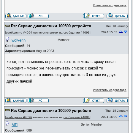
Известить модератора
Re: Сервис диагностики 100500 устройств
Thu, 18 January
2024 15:53
[
сообщение #4094
является ответом на
сообщение #4093
]
wolverin
Member
Сообщений:
44
Зарегистрирован:
August 2023
хе хе, вот напишешь спросишь кого то и мысль сразу новая
приходит - можно же перечитывать список с какой то
периодичностью, а запись осуществлять в 3 потоке из двух
других пачкой
Известить модератора
Re: Сервис диагностики 100500 устройств
Thu, 18 January
2024 16:39
[
сообщение #4096
является ответом на
сообщение #4094
]
МП
Senior Member
Сообщений:
889