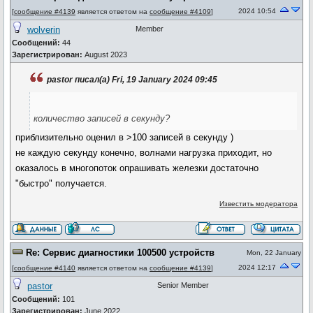
2024 10:54
[
сообщение #4139
является ответом на
сообщение #4109
]
wolverin
Member
Сообщений:
44
Зарегистрирован:
August 2023
pastor писал(а) Fri, 19 January 2024 09:45
количество записей в секунду?
приблизительно оценил в >100 записей в секунду )
не каждую секунду конечно, волнами нагрузка приходит, но
оказалось в многопоток опрашивать железки достаточно
"быстро" получается.
Известить модератора
Re: Сервис диагностики 100500 устройств
Mon, 22 January
2024 12:17
[
сообщение #4140
является ответом на
сообщение #4139
]
pastor
Senior Member
Сообщений:
101
Зарегистрирован:
June 2022