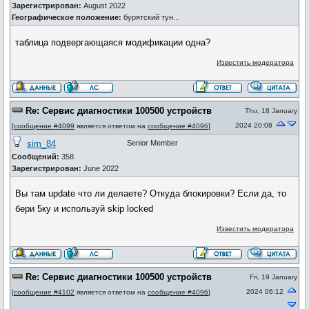
Зарегистрирован:
August 2022
Географическое положение:
бурятский тун...
таблица подвергающаяся модификации одна?
Известить модератора
Re: Сервис диагностики 100500 устройств
Thu, 18 January
2024 20:08
[
сообщение #4099
является ответом на
сообщение #4096
]
sim_84
Senior Member
Сообщений:
358
Зарегистрирован:
June 2022
Вы там update что ли делаете? Откуда блокировки? Если да, то
бери 5ку и используй skip locked
Известить модератора
Re: Сервис диагностики 100500 устройств
Fri, 19 January
2024 06:12
[
сообщение #4102
является ответом на
сообщение #4096
]