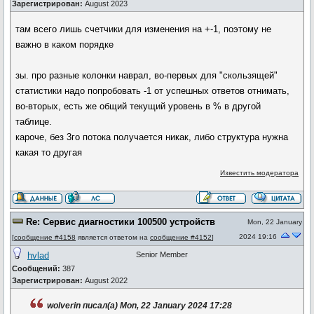
Зарегистрирован:
August 2023
там всего лишь счетчики для изменения на +-1, поэтому не
важно в каком порядке
зы. про разные колонки наврал, во-первых для "скользящей"
статистики надо попробовать -1 от успешных ответов отнимать,
во-вторых, есть же общий текущий уровень в % в другой
таблице.
кароче, без 3го потока получается никак, либо структура нужна
какая то другая
Известить модератора
Re: Сервис диагностики 100500 устройств
Mon, 22 January
2024 19:16
[
сообщение #4158
является ответом на
сообщение #4152
]
hvlad
Senior Member
Сообщений:
387
Зарегистрирован:
August 2022
wolverin писал(а) Mon, 22 January 2024 17:28