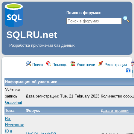
Поиск в форумах:
SQLRU.net
Разработка приложений баз данных
Поиск
Помощь
Участники
Регистрация
Н
Информация об участнике
Учётная
запись:
Дата регистрации: Tue, 21 February 2023
Количество сооб
Grapefruit
Тема
Форум:
Дата отправки
Re:
Несколько
ID в